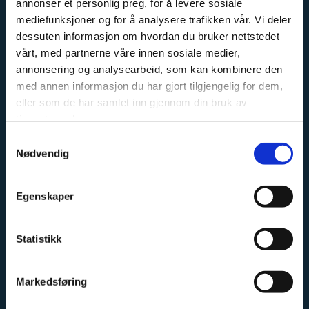
annonser et personlig preg, for å levere sosiale
mediefunksjoner og for å analysere trafikken vår. Vi deler
dessuten informasjon om hvordan du bruker nettstedet
OM OSS
vårt, med partnerne våre innen sosiale medier,
annonsering og analysearbeid, som kan kombinere den
Kremmertorvet Sport og Fritid er en fagbutikk, med
med annen informasjon du har gjort tilgjengelig for dem,
stort fokus på sykkel, langrenn og fiske. Vi har erfarne
eller som de har samlet inn gjennom din bruk av
tjenestene deres.
ansatte, med stor faglig kunnskap innen sine
kategorier.
Samtykkevalg
Nødvendig
Vi har et stort sykkel og skiverksted, hvor vi har
mekanikere med erfaring fra både landslag og
Egenskaper
proffesjonelle sykkellag.
Vi fører sykler fra Cannondale, Haibike, GT og Eddy
Statistikk
Merckx. Ta kontakt for priser og tilgjengelighet, vi
sender sykler i hele Norge.
Markedsføring