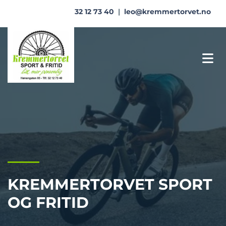
32 12 73 40
|
leo@kremmertorvet.no
KREMMERTORVET SPORT
OG FRITID