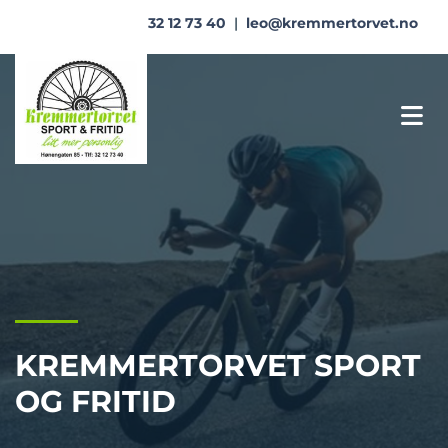
32 12 73 40
|
leo@kremmertorvet.no
KREMMERTORVET SPORT
OG FRITID