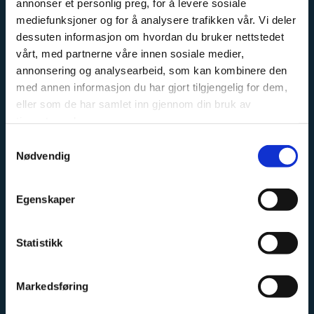
annonser et personlig preg, for å levere sosiale
mediefunksjoner og for å analysere trafikken vår. Vi deler
dessuten informasjon om hvordan du bruker nettstedet
OM OSS
vårt, med partnerne våre innen sosiale medier,
annonsering og analysearbeid, som kan kombinere den
Kremmertorvet Sport og Fritid er en fagbutikk, med
med annen informasjon du har gjort tilgjengelig for dem,
stort fokus på sykkel, langrenn og fiske. Vi har erfarne
eller som de har samlet inn gjennom din bruk av
tjenestene deres.
ansatte, med stor faglig kunnskap innen sine
kategorier.
Samtykkevalg
Nødvendig
Vi har et stort sykkel og skiverksted, hvor vi har
mekanikere med erfaring fra både landslag og
Egenskaper
proffesjonelle sykkellag.
Vi fører sykler fra Cannondale, Haibike, GT og Eddy
Statistikk
Merckx. Ta kontakt for priser og tilgjengelighet, vi
sender sykler i hele Norge.
Markedsføring