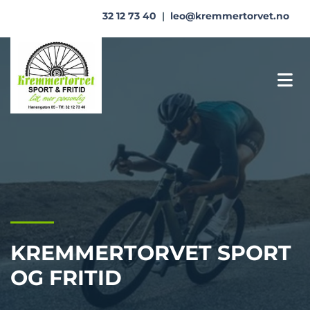
32 12 73 40
|
leo@kremmertorvet.no
KREMMERTORVET SPORT
OG FRITID