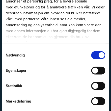
annonser et personlig preg, for å levere sosiale
mediefunksjoner og for å analysere trafikken vår. Vi deler
dessuten informasjon om hvordan du bruker nettstedet
OM OSS
vårt, med partnerne våre innen sosiale medier,
annonsering og analysearbeid, som kan kombinere den
Kremmertorvet Sport og Fritid er en fagbutikk, med
med annen informasjon du har gjort tilgjengelig for dem,
stort fokus på sykkel, langrenn og fiske. Vi har erfarne
eller som de har samlet inn gjennom din bruk av
tjenestene deres.
ansatte, med stor faglig kunnskap innen sine
kategorier.
Samtykkevalg
Nødvendig
Vi har et stort sykkel og skiverksted, hvor vi har
mekanikere med erfaring fra både landslag og
Egenskaper
proffesjonelle sykkellag.
Vi fører sykler fra Cannondale, Haibike, GT og Eddy
Statistikk
Merckx. Ta kontakt for priser og tilgjengelighet, vi
sender sykler i hele Norge.
Markedsføring