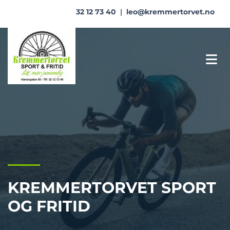
32 12 73 40
|
leo@kremmertorvet.no
KREMMERTORVET SPORT
OG FRITID