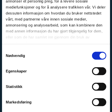
annonser et personlig preg, for å levere sosiale
mediefunksjoner og for å analysere trafikken vår. Vi deler
dessuten informasjon om hvordan du bruker nettstedet
OM OSS
vårt, med partnerne våre innen sosiale medier,
annonsering og analysearbeid, som kan kombinere den
Kremmertorvet Sport og Fritid er en fagbutikk, med
med annen informasjon du har gjort tilgjengelig for dem,
stort fokus på sykkel, langrenn og fiske. Vi har erfarne
eller som de har samlet inn gjennom din bruk av
tjenestene deres.
ansatte, med stor faglig kunnskap innen sine
kategorier.
Samtykkevalg
Nødvendig
Vi har et stort sykkel og skiverksted, hvor vi har
mekanikere med erfaring fra både landslag og
Egenskaper
proffesjonelle sykkellag.
Vi fører sykler fra Cannondale, Haibike, GT og Eddy
Statistikk
Merckx. Ta kontakt for priser og tilgjengelighet, vi
sender sykler i hele Norge.
Markedsføring