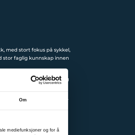
k, med stort fokus på sykkel,
d stor faglig kunnskap innen
i har mekanikere med erfaring
Om
g Eddy Merckx. Ta kontakt for
le Norge.
iale mediefunksjoner og for å