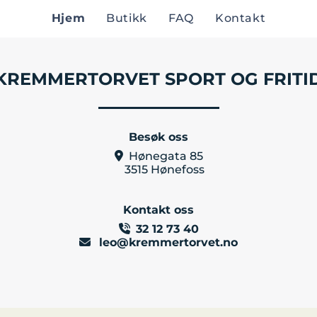
Hjem
Butikk
FAQ
Kontakt
KREMMERTORVET SPORT OG FRITI
Besøk oss
Hønegata 85

3515 Hønefoss
Kontakt oss
32 12 73 40

leo@kremmertorvet.no
