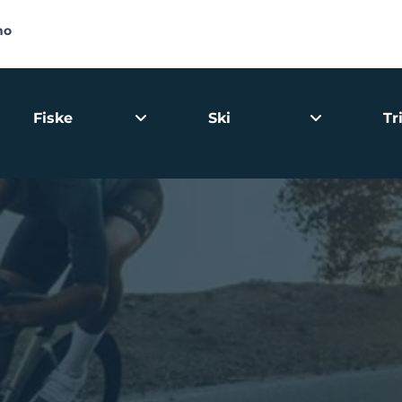
no
Fiske
Ski
Tr