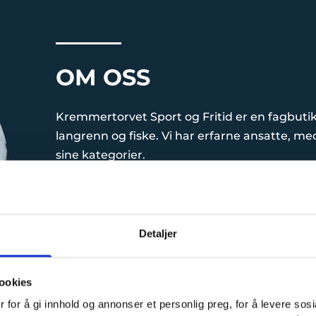
OM OSS
Kremmertorvet Sport og Fritid er en fagbutik
langrenn og fiske. Vi har erfarne ansatte, me
sine kategorier.
Vi har et stort sykkel og skiverksted, hvor v
fra både landslag og proffesjonelle sykkellag.
Detaljer
Vi fører sykler fra Cannondale, Haibike, GT o
priser og tilgjengelighet, vi sender sykler i he
ookies
KONTAKT OSS
 for å gi innhold og annonser et personlig preg, for å levere sos