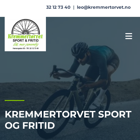
32 12 73 40
|
leo@kremmertorvet.no
KREMMERTORVET SPORT
OG FRITID