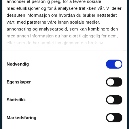
annonser et personlig preg, for å levere sosiale
mediefunksjoner og for å analysere trafikken vår. Vi deler
dessuten informasjon om hvordan du bruker nettstedet
OM OSS
vårt, med partnerne våre innen sosiale medier,
annonsering og analysearbeid, som kan kombinere den
Kremmertorvet Sport og Fritid er en fagbutikk, med
med annen informasjon du har gjort tilgjengelig for dem,
stort fokus på sykkel, langrenn og fiske. Vi har erfarne
eller som de har samlet inn gjennom din bruk av
tjenestene deres.
ansatte, med stor faglig kunnskap innen sine
kategorier.
Samtykkevalg
Nødvendig
Vi har et stort sykkel og skiverksted, hvor vi har
mekanikere med erfaring fra både landslag og
Egenskaper
proffesjonelle sykkellag.
Vi fører sykler fra Cannondale, Haibike, GT og Eddy
Statistikk
Merckx. Ta kontakt for priser og tilgjengelighet, vi
sender sykler i hele Norge.
Markedsføring