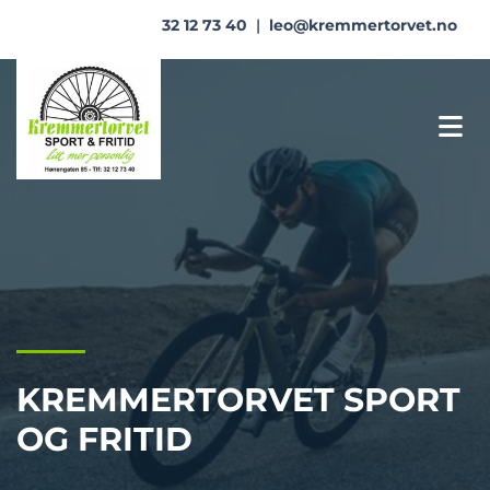
32 12 73 40
|
leo@kremmertorvet.no
KREMMERTORVET SPORT
OG FRITID