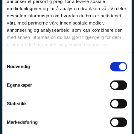
annonser et personlig preg, for å levere sosiale
mediefunksjoner og for å analysere trafikken vår. Vi deler
dessuten informasjon om hvordan du bruker nettstedet
OM OSS
vårt, med partnerne våre innen sosiale medier,
annonsering og analysearbeid, som kan kombinere den
Kremmertorvet Sport og Fritid er en fagbutikk, med
med annen informasjon du har gjort tilgjengelig for dem,
stort fokus på sykkel, langrenn og fiske. Vi har erfarne
eller som de har samlet inn gjennom din bruk av
tjenestene deres.
ansatte, med stor faglig kunnskap innen sine
kategorier.
Samtykkevalg
Nødvendig
Vi har et stort sykkel og skiverksted, hvor vi har
mekanikere med erfaring fra både landslag og
Egenskaper
proffesjonelle sykkellag.
Vi fører sykler fra Cannondale, Haibike, GT og Eddy
Statistikk
Merckx. Ta kontakt for priser og tilgjengelighet, vi
sender sykler i hele Norge.
Markedsføring