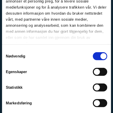
annonser et personlig preg, for å levere sosiale
mediefunksjoner og for å analysere trafikken vår. Vi deler
dessuten informasjon om hvordan du bruker nettstedet
OM OSS
vårt, med partnerne våre innen sosiale medier,
annonsering og analysearbeid, som kan kombinere den
Kremmertorvet Sport og Fritid er en fagbutikk, med
med annen informasjon du har gjort tilgjengelig for dem,
stort fokus på sykkel, langrenn og fiske. Vi har erfarne
eller som de har samlet inn gjennom din bruk av
tjenestene deres.
ansatte, med stor faglig kunnskap innen sine
kategorier.
Samtykkevalg
Nødvendig
Vi har et stort sykkel og skiverksted, hvor vi har
mekanikere med erfaring fra både landslag og
Egenskaper
proffesjonelle sykkellag.
Vi fører sykler fra Cannondale, Haibike, GT og Eddy
Statistikk
Merckx. Ta kontakt for priser og tilgjengelighet, vi
sender sykler i hele Norge.
Markedsføring