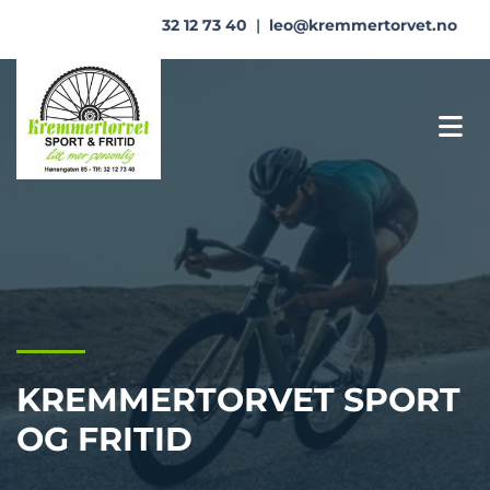
32 12 73 40
|
leo@kremmertorvet.no
KREMMERTORVET SPORT
OG FRITID