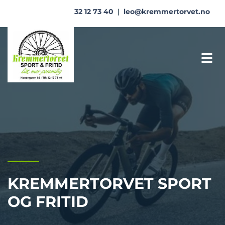
32 12 73 40
|
leo@kremmertorvet.no
KREMMERTORVET SPORT
OG FRITID