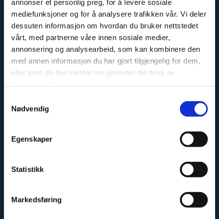
annonser et personlig preg, for å levere sosiale
mediefunksjoner og for å analysere trafikken vår. Vi deler
dessuten informasjon om hvordan du bruker nettstedet
OM OSS
vårt, med partnerne våre innen sosiale medier,
annonsering og analysearbeid, som kan kombinere den
Kremmertorvet Sport og Fritid er en fagbutikk, med
med annen informasjon du har gjort tilgjengelig for dem,
stort fokus på sykkel, langrenn og fiske. Vi har erfarne
eller som de har samlet inn gjennom din bruk av
tjenestene deres.
ansatte, med stor faglig kunnskap innen sine
kategorier.
Samtykkevalg
Nødvendig
Vi har et stort sykkel og skiverksted, hvor vi har
mekanikere med erfaring fra både landslag og
Egenskaper
proffesjonelle sykkellag.
Vi fører sykler fra Cannondale, Haibike, GT og Eddy
Statistikk
Merckx. Ta kontakt for priser og tilgjengelighet, vi
sender sykler i hele Norge.
Markedsføring