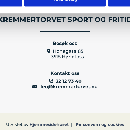
KREMMERTORVET SPORT OG FRITI
Besøk oss
Hønegata 85

3515 Hønefoss
Kontakt oss
32 12 73 40

leo@kremmertorvet.no

Utviklet av
Hjemmesidehuset
|
Personvern og cookies