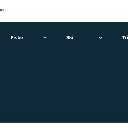
no
Fiske
Ski
Tr