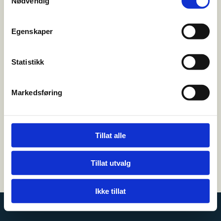
Nødvendig
FRITID
Egenskaper
Besøk oss
Hønegata 85
Statistikk

3515 Hønefoss
Markedsføring
Kontakt oss
32 12 73 40

leo@kremmertorvet.no

Tillat alle
Tillat utvalg
Utviklet av
Hjemmesidehuset
|
Personvern og cookies
Ikke tillat