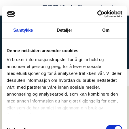
32 12 73 40
|
leo@kremmertorvet.no
Samtykke
Detaljer
Om
Denne nettsiden anvender cookies
BUTIKK
Vi bruker informasjonskapsler for å gi innhold og
annonser et personlig preg, for å levere sosiale
mediefunksjoner og for å analysere trafikken vår. Vi deler
dessuten informasjon om hvordan du bruker nettstedet
vårt, med partnerne våre innen sosiale medier,
annonsering og analysearbeid, som kan kombinere den
med annen informasjon du har gjort tilgjengelig for dem,
eller som de har samlet inn gjennom din bruk av
tjenestene deres.
Samtykkevalg
KREMMERTORVET SPORT OG