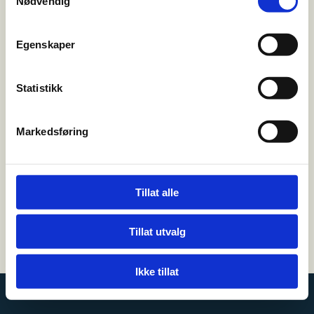
Nødvendig
FRITID
Egenskaper
Besøk oss
Hønegata 85
Statistikk

3515 Hønefoss
Markedsføring
Kontakt oss
32 12 73 40

leo@kremmertorvet.no

Tillat alle
Tillat utvalg
Utviklet av
Hjemmesidehuset
|
Personvern og cookies
Ikke tillat