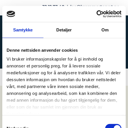
32 12 73 40
|
leo@kremmertorvet.no
Samtykke
Detaljer
Om
Denne nettsiden anvender cookies
BUTIKK
Vi bruker informasjonskapsler for å gi innhold og
annonser et personlig preg, for å levere sosiale
mediefunksjoner og for å analysere trafikken vår. Vi deler
dessuten informasjon om hvordan du bruker nettstedet
vårt, med partnerne våre innen sosiale medier,
annonsering og analysearbeid, som kan kombinere den
med annen informasjon du har gjort tilgjengelig for dem,
eller som de har samlet inn gjennom din bruk av
tjenestene deres.
Samtykkevalg
KREMMERTORVET SPORT OG