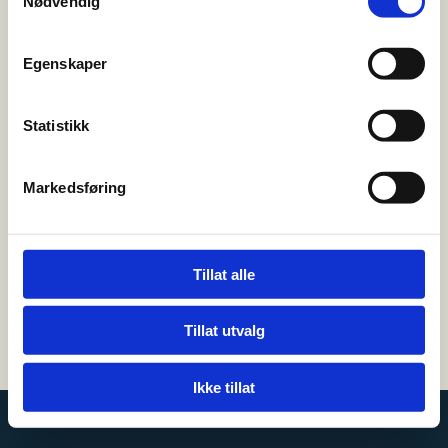
Nødvendig
FRITID
Egenskaper
Besøk oss
Hønegata 85
Statistikk

3515 Hønefoss
Markedsføring
Kontakt oss
32 12 73 40

leo@kremmertorvet.no

Tillat alle
Tillat utvalg
Utviklet av
Hjemmesidehuset
|
Personvern og cookies
Ikke tillat