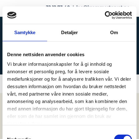
32 12 73 40
|
leo@kremmertorvet.no
Samtykke
Detaljer
Om
Denne nettsiden anvender cookies
BUTIKK
Vi bruker informasjonskapsler for å gi innhold og
annonser et personlig preg, for å levere sosiale
mediefunksjoner og for å analysere trafikken vår. Vi deler
dessuten informasjon om hvordan du bruker nettstedet
vårt, med partnerne våre innen sosiale medier,
annonsering og analysearbeid, som kan kombinere den
med annen informasjon du har gjort tilgjengelig for dem,
eller som de har samlet inn gjennom din bruk av
tjenestene deres.
Samtykkevalg
KREMMERTORVET SPORT OG