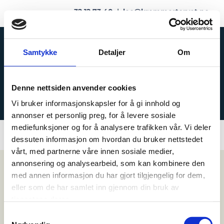
32 12 73 40
|
leo@kremmertorvet.no
Samtykke
Detaljer
Om
Denne nettsiden anvender cookies
BUTIKK
Vi bruker informasjonskapsler for å gi innhold og
annonser et personlig preg, for å levere sosiale
mediefunksjoner og for å analysere trafikken vår. Vi deler
dessuten informasjon om hvordan du bruker nettstedet
vårt, med partnerne våre innen sosiale medier,
annonsering og analysearbeid, som kan kombinere den
med annen informasjon du har gjort tilgjengelig for dem,
eller som de har samlet inn gjennom din bruk av
tjenestene deres.
Samtykkevalg
KREMMERTORVET SPORT OG