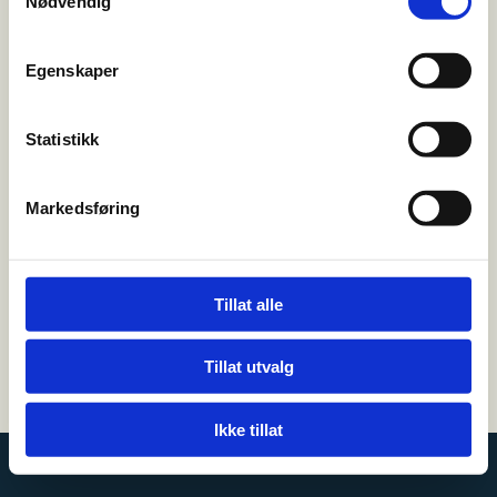
Nødvendig
FRITID
Egenskaper
Besøk oss
Hønegata 85
Statistikk

3515 Hønefoss
Markedsføring
Kontakt oss
32 12 73 40

leo@kremmertorvet.no

Tillat alle
Tillat utvalg
Utviklet av
Hjemmesidehuset
|
Personvern og cookies
Ikke tillat