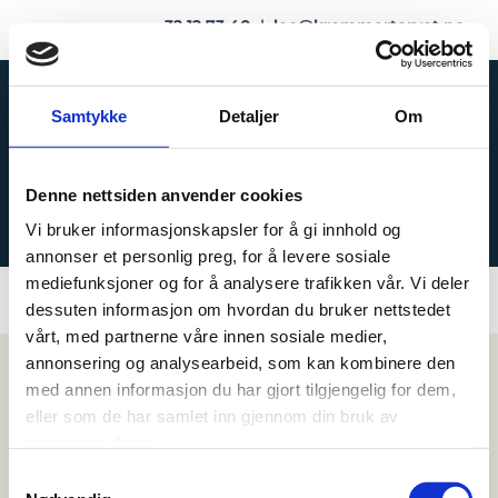
32 12 73 40
|
leo@kremmertorvet.no
Samtykke
Detaljer
Om
Denne nettsiden anvender cookies
BUTIKK
Vi bruker informasjonskapsler for å gi innhold og
annonser et personlig preg, for å levere sosiale
mediefunksjoner og for å analysere trafikken vår. Vi deler
dessuten informasjon om hvordan du bruker nettstedet
vårt, med partnerne våre innen sosiale medier,
annonsering og analysearbeid, som kan kombinere den
med annen informasjon du har gjort tilgjengelig for dem,
eller som de har samlet inn gjennom din bruk av
tjenestene deres.
Samtykkevalg
KREMMERTORVET SPORT OG