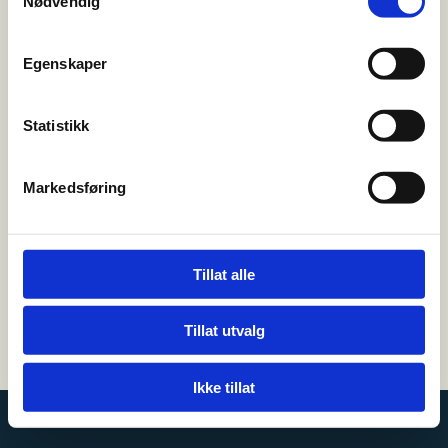
Nødvendig
FRITID
Egenskaper
Besøk oss
Hønegata 85
Statistikk

3515 Hønefoss
Markedsføring
Kontakt oss
32 12 73 40

leo@kremmertorvet.no

Tillat alle
Tillat utvalg
Utviklet av
Hjemmesidehuset
|
Personvern og cookies
Ikke tillat