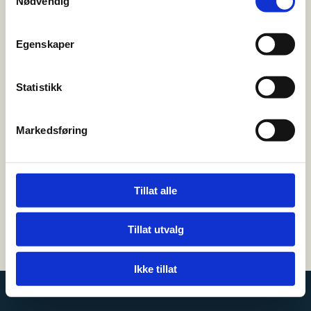
Nødvendig
FRITID
Egenskaper
Besøk oss
Hønegata 85
Statistikk

3515 Hønefoss
Markedsføring
Kontakt oss
32 12 73 40

leo@kremmertorvet.no

Tillat alle
Tillat utvalg
Utviklet av
Hjemmesidehuset
|
Personvern og cookies
Ikke tillat