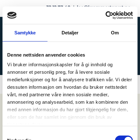
32 12 73 40
|
leo@kremmertorvet.no
Samtykke
Detaljer
Om
Denne nettsiden anvender cookies
BUTIKK
Vi bruker informasjonskapsler for å gi innhold og
annonser et personlig preg, for å levere sosiale
mediefunksjoner og for å analysere trafikken vår. Vi deler
dessuten informasjon om hvordan du bruker nettstedet
vårt, med partnerne våre innen sosiale medier,
annonsering og analysearbeid, som kan kombinere den
med annen informasjon du har gjort tilgjengelig for dem,
eller som de har samlet inn gjennom din bruk av
tjenestene deres.
Samtykkevalg
KREMMERTORVET SPORT OG